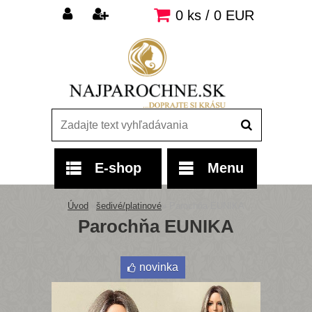
0 ks / 0 EUR
E-shop
Menu
Úvod
»
šedivé/platinové
»
Parochňa EUNIKA
Parochňa EUNIKA
novinka