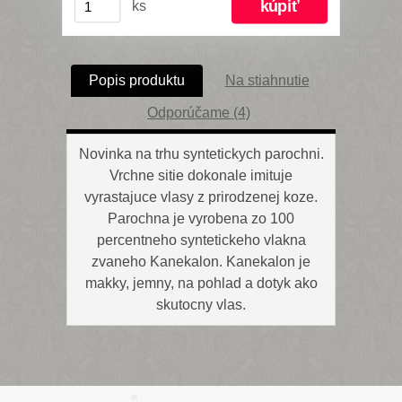
ks
Popis produktu
Na stiahnutie
Odporúčame (4)
Novinka na trhu syntetickych parochni.
Vrchne sitie dokonale imituje
vyrastajuce vlasy z prirodzenej koze.
Parochna je vyrobena zo 100
percentneho syntetickeho vlakna
zvaneho Kanekalon. Kanekalon je
makky, jemny, na pohlad a dotyk ako
skutocny vlas.