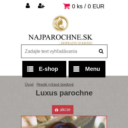
0 ks / 0 EUR
E-shop
Menu
Úvod
»
Hnedé ryšavé bordové
»
Luxus parochne
Luxus parochne
akcie