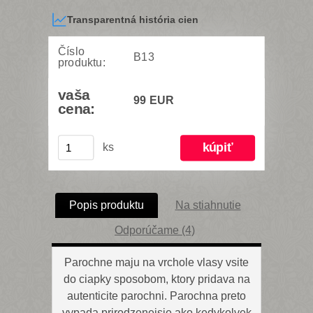
Transparentná história cien
Číslo
B13
produktu:
vaša
99 EUR
cena:
ks
Popis produktu
Na stiahnutie
Odporúčame (4)
Parochne maju na vrchole vlasy vsite
do ciapky sposobom, ktory pridava na
autenticite parochni. Parochna preto
vypada prirodzenejsie ako kedykolvek