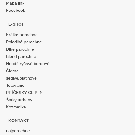
Mapa link
Facebook
E-SHOP
Krátke parochne
Polodlhé parochne
Dlhé parochne
Blond parochne
Hnedé ryšavé bordové
Čierne
šedivé/platinové
Tetovanie
PRÍČESKY CLIP IN
Šatky turbany
Kozmetika
KONTAKT
najparochne