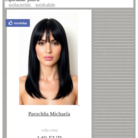
najlacnejšie
najdrahšie
novinka
Parochňa Michaela
vaša cena