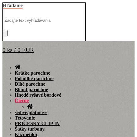
Hľadanie
0 ks / 0 EUR
Krátke parochne
Polodlhé parochne
Dlhé parochne
Blond parochne
Hnedé ryšavé bordové
Čierne
šedivé/platinové
Tetovanie
PRÍČESKY CLIP IN
Šatky turbany
Kozmetika