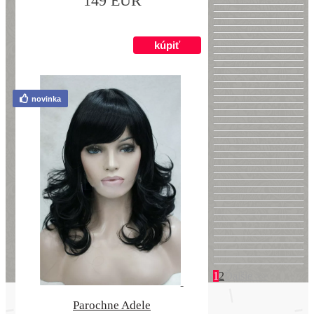
149 EUR
novinka
1
2
Ďalšie >>
Parochne Adele