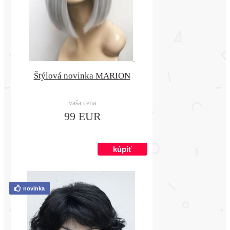
Štýlová novinka MARION
vaša cena
99 EUR
novinka