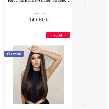
Parochňa EUNIKA s čiernou čelenkou
vaša cena
149 EUR
novinka