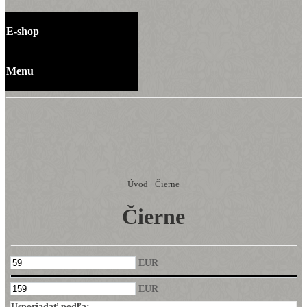
E-shop
Menu
Úvod
»
Čierne
Čierne
EUR
EUR
Usporiadať podľa: