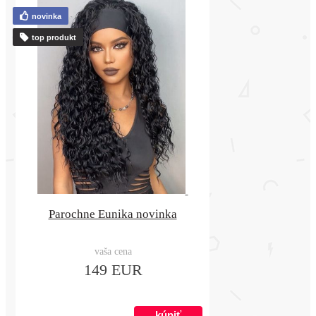
novinka
top produkt
Parochne Eunika novinka
vaša cena
149 EUR