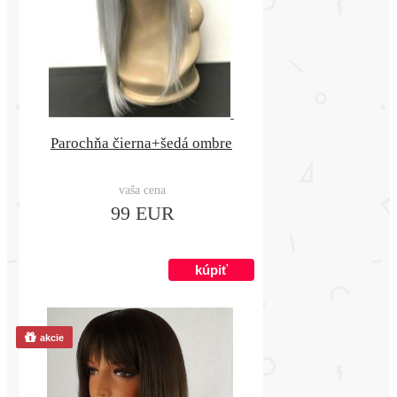
Parochňa čierna+šedá ombre
vaša cena
99 EUR
akcie