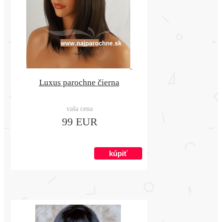
Luxus parochne čierna
vaša cena
99 EUR