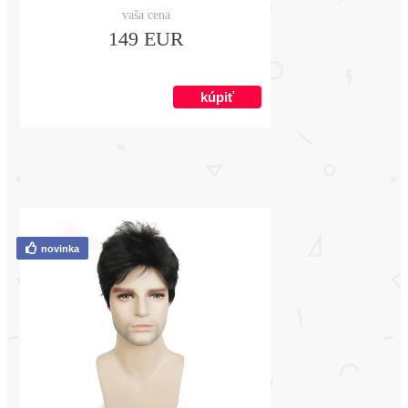
vaša cena
149 EUR
novinka