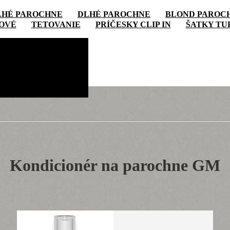
LHÉ PAROCHNE
DLHÉ PAROCHNE
BLOND PAROC
NOVÉ
TETOVANIE
PRÍČESKY CLIP IN
ŠATKY TU
Kondicionér na parochne GM