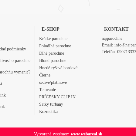
E-SHOP
KONTAKT
najparochne
Krátke parochne
Email:
info@najpar
Polodlhé parochne
dné podmienky
Telefón:
09071333
Dlhé parochne
tlivosť o parochne
Blond parochne
Hnedé ryšavé bordové
arochňu vymeniť?
Čierne
šedivé/platinové
kt
Tetovanie
ink
PRÍČESKY CLIP IN
Šatky turbany
ook
Kozmetika
Vytvorené systémom
www.webareal.sk