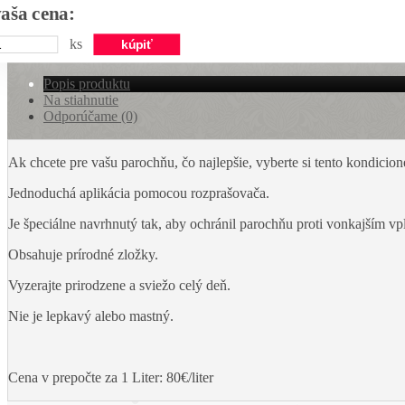
vaša cena:
ks
Popis produktu
Na stiahnutie
Odporúčame (0)
Ak chcete pre vašu parochňu, čo najlepšie, vyberte si tento kondicioné
Jednoduchá aplikácia pomocou rozprašovača.
Je špeciálne navrhnutý tak, aby ochránil parochňu proti vonkajším vp
Obsahuje prírodné zložky.
Vyzerajte prirodzene a sviežo celý deň.
Nie je lepkavý alebo mastný.
Cena v prepočte za 1 Liter: 80€/liter