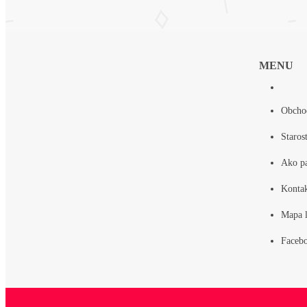
MENU
Obcho
Staros
Ako p
Konta
Mapa l
Faceb