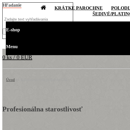
Hľadanie
KRÁTKE PAROCHNE
POLOD
ŠEDIVÉ/PLATI
E-shop
Menu
0 ks / 0 EUR
Úvod
»
»
Kondicionér na parochne GM
Profesionálna starostlivosť